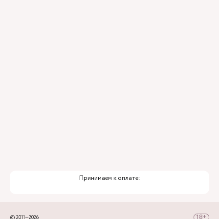
могли встретить вас у машины и создать
максимально комфортные условия вашего
посещения клиники.
Принимаем к оплате:
© 2011—2026