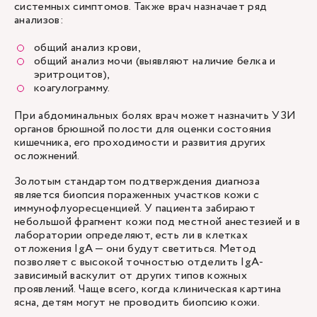
системных симптомов. Также врач назначает ряд
анализов:
общий анализ крови,
общий анализ мочи (выявляют наличие белка и
эритроцитов),
коагулограмму.
При абдоминальных болях врач может назначить УЗИ
органов брюшной полости для оценки состояния
кишечника, его проходимости и развития других
осложнений.
Золотым стандартом подтверждения диагноза
является биопсия пораженных участков кожи с
иммунофлуоресценцией. У пациента забирают
небольшой фрагмент кожи под местной анестезией и в
лаборатории определяют, есть ли в клетках
отложения IgA — они будут светиться. Метод
позволяет с высокой точностью отделить IgA-
зависимый васкулит от других типов кожных
проявлений. Чаще всего, когда клиническая картина
ясна, детям могут не проводить биопсию кожи.