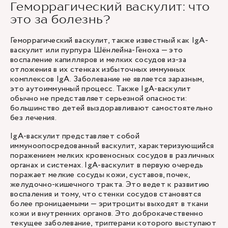
Геморрагический васкулит: что
это за болезнь?
Геморрагический васкулит, также известный как IgA-
васкулит или пурпура Шёнлейна-Геноха — это
воспаление капилляров и мелких сосудов из-за
отложения в их стенках избыточных иммунных
комплексов IgA. Заболевание не является заразным,
это аутоиммунный процесс. Также IgA-васкулит
обычно не представляет серьезной опасности:
большинство детей выздоравливают самостоятельно
без лечения.
IgA-васкулит представляет собой
иммуноопосредованный васкулит, характеризующийся
поражением мелких кровеносных сосудов в различных
органах и системах. IgA-васкулит в первую очередь
поражает мелкие сосуды кожи, суставов, почек,
желудочно-кишечного тракта. Это ведет к развитию
воспаления и тому, что стенки сосудов становятся
более проницаемыми — эритроциты выходят в ткани
кожи и внутренних органов. Это доброкачественно
текущее заболевание, триггерами которого выступают