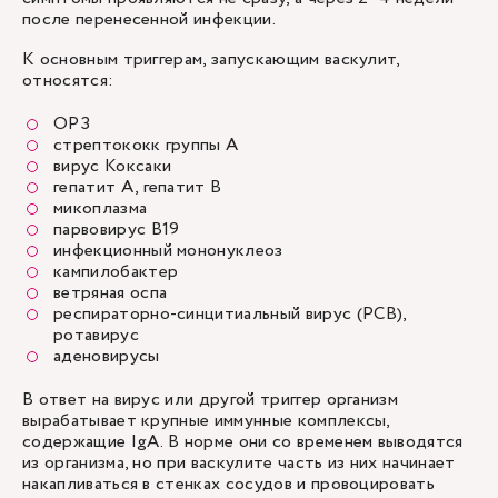
после перенесенной инфекции.
К основным триггерам, запускающим васкулит,
относятся:
ОРЗ
стрептококк группы А
вирус Коксаки
гепатит А, гепатит В
микоплазма
парвовирус B19
инфекционный мононуклеоз
кампилобактер
ветряная оспа
респираторно-синцитиальный вирус (РСВ),
ротавирус
аденовирусы
В ответ на вирус или другой триггер организм
вырабатывает крупные иммунные комплексы,
содержащие IgA. В норме они со временем выводятся
из организма, но при васкулите часть из них начинает
накапливаться в стенках сосудов и провоцировать