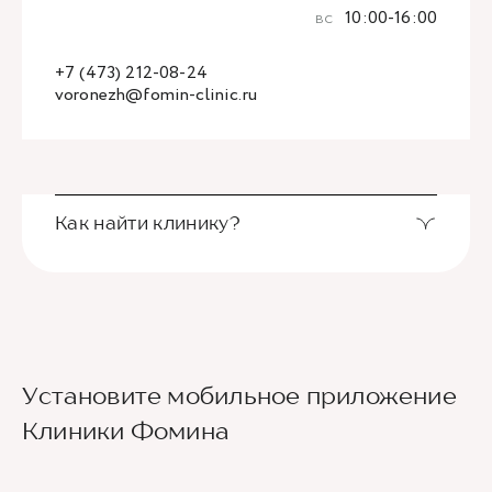
вс
10:00-16:00
+7 (473) 212-08-24
voronezh@fomin-clinic.ru
Как найти клинику?
Чтобы найти нас, используйте
позицию на
Яндекс-картах
или воспользуйтесь
видеоподсказкой.
Если вы или ваши родственники относитесь к
Установите мобильное приложение
категории людей маломобильных граждан,
Клиники Фомина
ограниченных в передвижении, и хотите лично
посетить клинику, просьба заранее
предупредить нас о своем визите, чтобы мы