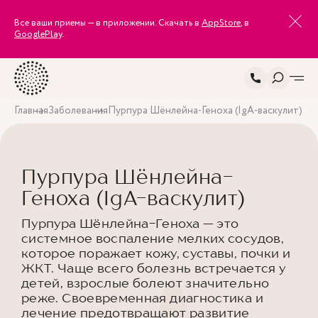
Все ваши приемы — в приложении. Скачать в
AppStore
, в
GooglePlay
.
Главная
Заболевания
Пурпура Шёнлейна-Геноха (IgA-васкулит)
Пурпура Шёнлейна-
Геноха (IgA-васкулит)
Пурпура Шёнлейна-Геноха — это
системное воспаление мелких сосудов,
которое поражает кожу, суставы, почки и
ЖКТ. Чаще всего болезнь встречается у
детей, взрослые болеют значительно
реже. Своевременная диагностика и
лечение предотвращают развитие