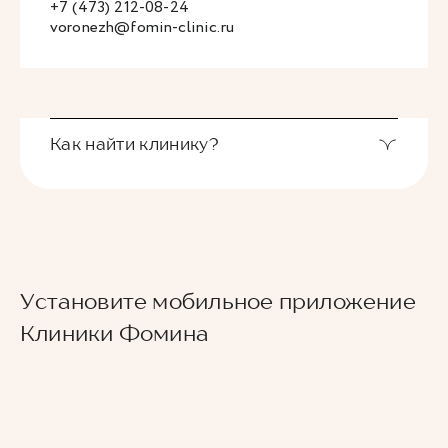
+7 (473) 212-08-24
voronezh@fomin-clinic.ru
Как найти клинику?
Чтобы найти нас, используйте
позицию на
Яндекс-картах
или воспользуйтесь
видеоподсказкой.
Если вы или ваши родственники относитесь к
Установите мобильное приложение
категории людей маломобильных граждан,
Клиники Фомина
ограниченных в передвижении, и хотите лично
посетить клинику, просьба заранее
предупредить нас о своем визите, чтобы мы
могли встретить вас у машины и создать
максимально комфортные условия вашего
посещения клиники.