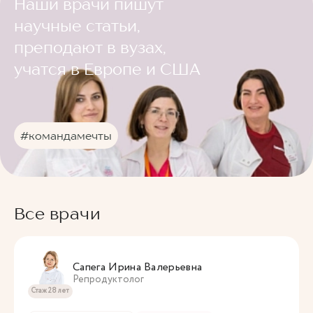
Наши врачи пишут
научные статьи,
преподают в вузах,
учатся в Европе и США
#командамечты
Все врачи
Сапега Ирина Валерьевна
Репродуктолог
Стаж 28 лет