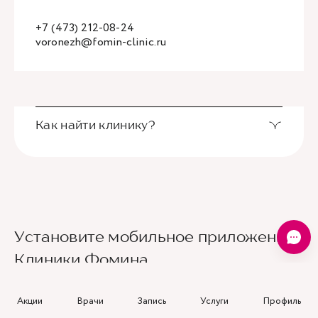
+7 (473) 212-08-24
voronezh@fomin-clinic.ru
Как найти клинику?
Чтобы найти нас, используйте
позицию на
Яндекс-картах
или воспользуйтесь
видеоподсказкой.
Если вы или ваши родственники относитесь к
Установите мобильное приложение
категории людей маломобильных граждан,
Клиники Фомина
ограниченных в передвижении, и хотите лично
посетить клинику, просьба заранее
предупредить нас о своем визите, чтобы мы
Акции
Врачи
Запись
Услуги
Профиль
могли встретить вас у машины и создать
максимально комфортные условия вашего