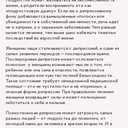
Подросток может жаловаться на бессмысленность
жизни, а родители воспринимать это как
«подростковую драму». Если же к депрессивному
фону добавляются вымышленные «голоса» или
убежденность в собственной никчемности, речь идет
не о капризе, а о серьезном заболевании. Чем раньше
начнется лечение, тем выше шанс избежать тяжелых
последствий во взрослой жизни.
Женщины чаще сталкиваются с депрессией, и один из
самых уязвимых периодов — послеродовое время.
Послеродовая депрессия может осложниться
психозом: у женщины возникают мысли о том, что
ребенок или она сама в опасности, появляются
галлюцинации или чувство полной безысходности.
Такое состояние требует немедленной медицинской
помощи — это не «усталость» и не «гормоны», а
опасная форма депрессии. При правильном лечении
женщина возвращает силы и может полноценно
заботиться о себе и малыше.
Психотическая депрессия может затронуть самых
разных людей — от подростка до пожилого, от
молодой мамы до человека в зрелом возрасте. И в