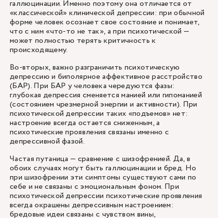
галлюцинации. Именно поэтому она отличается от
«классической» клинической депрессии: при обычной
форме человек осознает свое состояние и понимает,
что с ним «что-то не так», а при психотической —
может полностью терять критичность к
происходящему.
Во-вторых, важно разграничить психотическую
депрессию и биполярное аффективное расстройство
(БАР). При БАР у человека чередуются фазы:
глубокая депрессия сменяется манией или гипоманией
(состоянием чрезмерной энергии и активности). При
психотической депрессии таких «подъемов» нет:
настроение всегда остается сниженным, а
психотические проявления связаны именно с
депрессивной фазой.
Частая путаница — сравнение с шизофренией. Да, в
обоих случаях могут быть галлюцинации и бред. Но
при шизофрении эти симптомы существуют сами по
себе и не связаны с эмоциональным фоном. При
психотической депрессии психотические проявления
всегда окрашены депрессивным настроением:
бредовые идеи связаны с чувством вины,