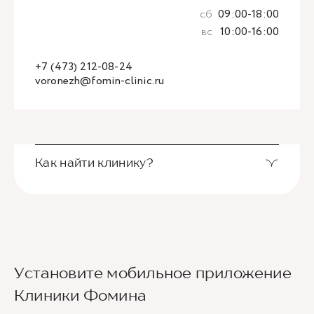
сб
09:00-18:00
вс
10:00-16:00
+7 (473) 212-08-24
voronezh@fomin-clinic.ru
Как найти клинику?
Чтобы найти нас, используйте
позицию на
Яндекс-картах
или воспользуйтесь
видеоподсказкой.
Если вы или ваши родственники относитесь к
Установите мобильное приложение
категории людей маломобильных граждан,
Клиники Фомина
ограниченных в передвижении, и хотите лично
посетить клинику, просьба заранее