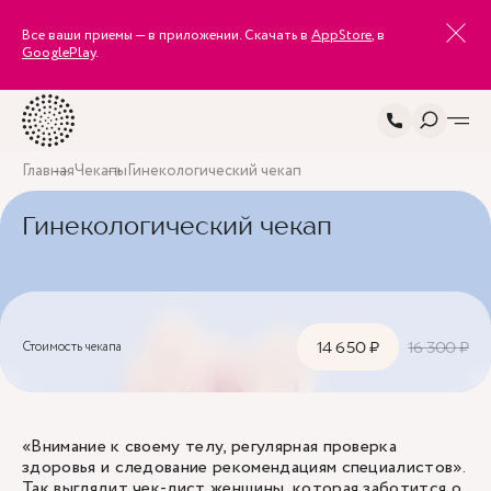
Все ваши приемы — в приложении. Скачать в
AppStore
, в
GooglePlay
.
Главная
Чекапы
Гинекологический чекап
Гинекологический чекап
Стоимость чекапа
14 650 ₽
16 300 ₽
«Внимание к своему телу, регулярная проверка
здоровья и следование рекомендациям специалистов».
Так выглядит чек-лист женщины, которая заботится о