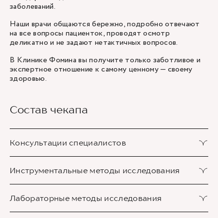
заболеваний.
Наши врачи общаются бережно, подробно отвечают
на все вопросы пациенток, проводят осмотр
деликатно и не задают нетактичных вопросов.
В Клинике Фомина вы получите только заботливое и
экспертное отношение к самому ценному — своему
здоровью.
Состав чекапа
Консультации специалистов
Консультация акушера-гинеколога (первичная)
Инструментальные методы исследования
1 шт.
УЗИ органов малого таза
Лабораторные методы исследования
1 шт.